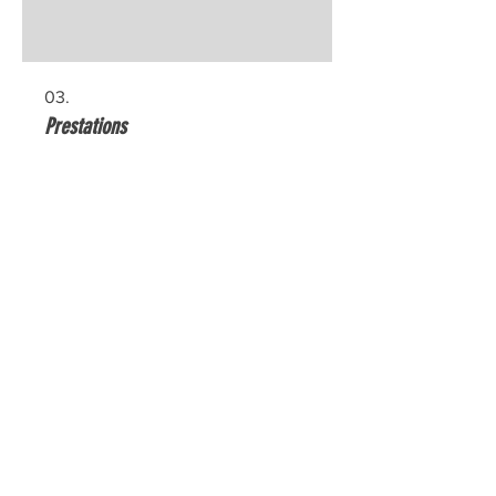
03.
Prestations
Place RécréAction inc
212 chemin des Anglais, Mascouche, J7L
3N9
450-313-0232
SITES WEB
NOS PRESTATIONS
NOS ATELIERS
PLATEFORME
CALENDRIER