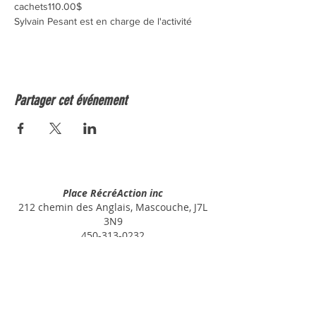
cachets110.00$
Sylvain Pesant est en charge de l'activité
Partager cet événement
Place RécréAction inc
212 chemin des Anglais, Mascouche, J7L
3N9
450-313-0232
SITES WEB
NOS PRESTATIONS
NOS ATELIERS
PLATEFORME